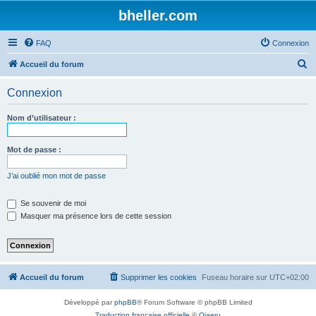
bheller.com
FAQ
Connexion
R
Accueil du forum
e
Connexion
c
h
Nom d’utilisateur :
e
r
Mot de passe :
c
J’ai oublié mon mot de passe
h
e
Se souvenir de moi
Masquer ma présence lors de cette session
r
Accueil du forum
Supprimer les cookies
Fuseau horaire sur
UTC+02:00
Développé par
phpBB
® Forum Software © phpBB Limited
Traduction française officielle
©
Qiaeru