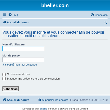
bheller.com
FAQ
Connexion
R
Accueil du forum
e
Vous devez vous inscrire et vous connecter afin de pouvoir
c
consulter le profil des utilisateurs.
h
Nom d’utilisateur :
e
r
Mot de passe :
c
h
J’ai oublié mon mot de passe
e
Se souvenir de moi
r
Masquer ma présence lors de cette session
Accueil du forum
Supprimer les cookies
Fuseau horaire sur
UTC+02:00
Développé par
phpBB
® Forum Software © phpBB Limited